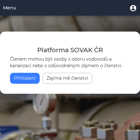
Přejít
Domů
Menu
M
Menu
k
u
uživatelského
hlavnímu
Toggle
|
účtu
obsahu
navigation
Platforma
SOVAK
Platforma SOVAK ČR
ČR
Členem mohou být osoby z oboru vodovodů a
kanalizací nebo s odůvodněným zájmem o členství.
Přihlášení
Zajímá mě členství